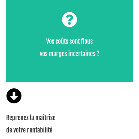
- Marges difficiles à calculer,
- Production ou prestations mal suivies,
Vos coûts sont flous
- Facturation peu fiable,
- Incompréhension entre services...
vos marges incertaines ?
Reprenez la maîtrise
de votre rentabilité