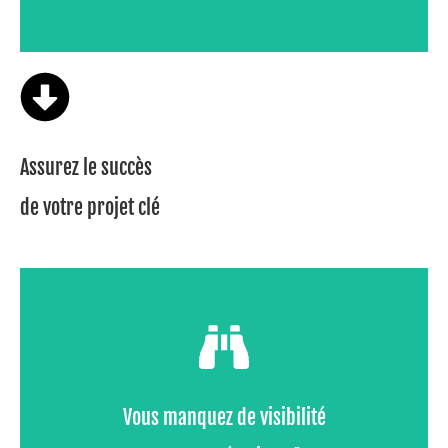
Assurez le succès
de votre projet clé
- Données dispersées dans plusieurs outils,
- Absence de pilotage en temps réel,
Vous manquez de visibilité
- Difficulté à anticiper les stocks ou la charge...