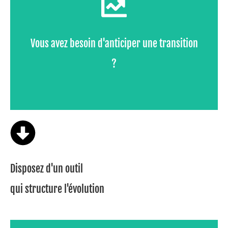
- Hausse d’activité, internationalisation,
- Besoin de fiabiliser les fonctionnements,
Vous avez besoin d'anticiper une transition
- Préparer l’avenir sans perdre en agilité
?
Disposez d'un outil
qui structure l'évolution