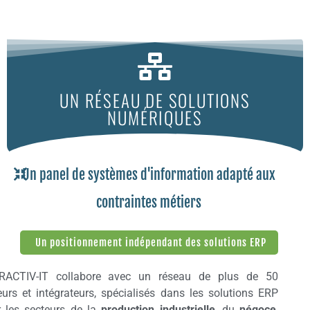
UN RÉSEAU DE SOLUTIONS
NUMÉRIQUES
Un panel de systèmes d'information adapté aux
contraintes métiers
Un positionnement indépendant des solutions ERP
RACTIV-IT collabore avec un réseau de plus de 50
eurs et intégrateurs, spécialisés dans les solutions ERP
 les secteurs de la
production industrielle
, du
négoce
,