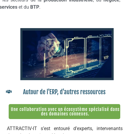
services
et du
BTP
.
Autour de l'ERP, d'autres ressources
Une collaboration avec un écosystème spécialisé dans
des domaines connexes.
ATTRACTIV-IT s’est entouré d’experts, intervenants