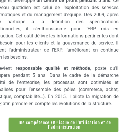
irige et développe
un centre de profit pendant 5 ans
. Ce
eau quotidien est celui de l’exploitation des services
rmatiques et du management d’équipe. Dès 2009, après
ir participé à la définition des spécifications
ctionnelles, il s’enthousiasme pour l’ERP mis en
uction. Cet outil délivre les informations pertinentes dont
 besoin pour les clients et la gouvernance du service. Il
ent l’administrateur de l’ERP, l’améliorant en continue
n les besoins.
devient
responsable qualité et méthode
, poste qu’il
upera pendant 5 ans. Dans le cadre de la démarche
ité de l’entreprise, les processus sont optimisés et
malisés pour l’ensemble des pôles (commerce, achat,
stique, comptabilité…). En 2015, il pilote la migration de
P, afin prendre en compte les évolutions de la structure.
Une compétence ERP issue de l'utilisation et de
l'administration