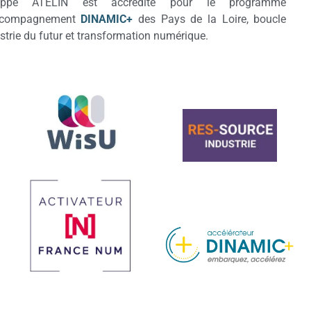
lippe ATELIN est accrédité pour le programme
ccompagnement
DINAMIC+
des Pays de la Loire, boucle
strie du futur et transformation numérique.