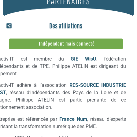
PARTENAIRES
Des afiliations
Indépendant mais connecté
ractiv-IT est membre du
GIE WisU
, fédération
dépendants et de TPE. Philippe ATELIN est dirigeant du
upement.
activ-IT adhère à l’association
RES-SOURCE INDUSTRIE
ST
, réseau d’indépendants des Pays de la Loire et de
tagne. Philippe ATELIN est partie prenante de ce
tionnement association.
treprise est référencée par
France Num
, réseau d’experts
risant la transformation numérique des PME.